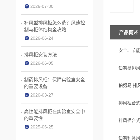
2026-07-30
补风型排风柜怎么选？风速控
制与柜体结构全攻略
产品概述
2026-06-24
安全、节能、
排风柜安装方法
2026-06-05
伯努易排风柜
制药排风柜：保障实验室安全
伯努易 排
的重要设备
2026-03-27
排风柜台式
高性能排风柜在实验室安全中
的重要性
排风柜台式补
2025-06-25
伯努利补风型