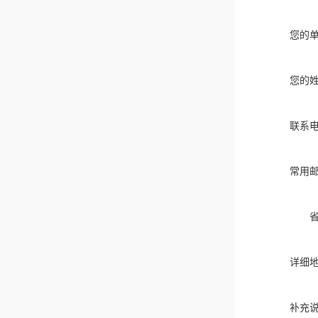
您的
您的
联系
常用
详细
补充