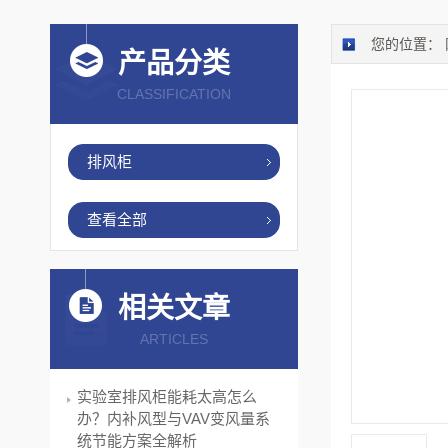
您的位置：
产品分类
CLASSIFICATION
排风柜
查看全部
相关文章
ARTICLES
实验室排风柜能耗太高怎么
办？内补风型与VAV变风量系
统节能方案全解析