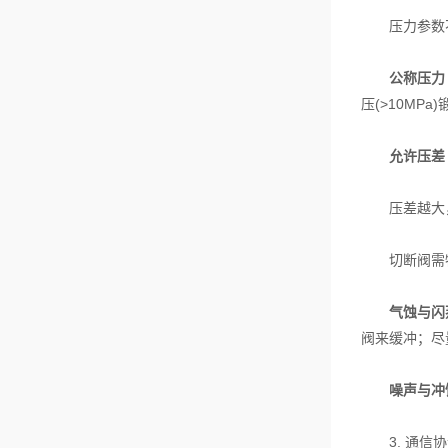
压力参数不
公称压力（
压(>10MPa
允许压差
压差越大，阀
切断阀需
气蚀与闪
阀来缓冲；尽
噪声与冲
3. 通信协