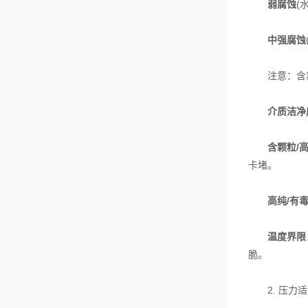
弱腐蚀
(
中强腐蚀
注意：含氯离
介质洁净
含颗粒/
卡堵。
高纯/有
温度界限
脆。
2. 压力适